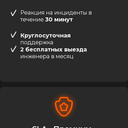
Получить
консультацию
Оценка
текущего
состояния
систем и
рекомендации по их
улучшению