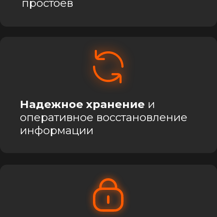
развитии бизнеса.
Этапы работы
Бесплатная
1
консультация и аудит
Проведём
первичный
анализ
вашей IT-
инфраструктур
Выбор оптимального
2
тарифа
Подберём план, который
соответствует
именно вашим
бизнес-потребностям