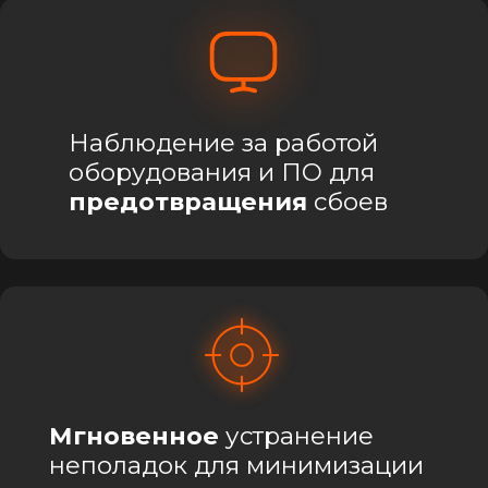
IT-аутсорсинг
— это
передача комплексного
обслуживания вашей IT-
инфраструктуры
профессионалам.
Вместо содержания
собственного IT-отдела
,
Вы оплачиваете уровень
сервиса, который
включает мониторинг,
поддержку и быстрое
решение любых
технических проблем.
Это позволяет
существенно снизить
затраты
и
сконцентрироваться на