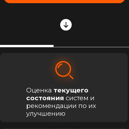
Надежное хранение
и
оперативное восстановление
информации
Защита сети
и данных от
внешних
угроз
Что такое
IT-аутсорсинг?