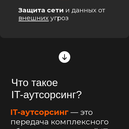
Подписание договора
3
и подключение
Быстрый старт
сотрудничества
без
длительного
ожидания
4
Постоянный
мониторинг и
регулярные проверки
Обеспечим
бесперебойную работу
систем
и профилактику
сбоев
Мгновенное
5
реагирование на
инциденты
Мгновенное
реагирование
на инциденты