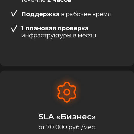
Круглосуточная
поддержка
2 бесплатных выезда
инженера в месяц
SLA «Премиум»
от 150 000 руб./мес
Реакция на инциденты в
течение
10 минут
24/7
мониторинг и поддержка
Неограниченное
количество
выездов инженеров